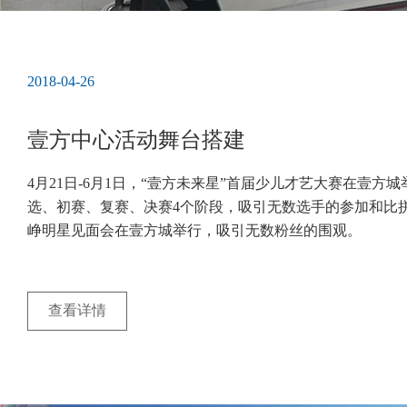
2018-04-26
壹方中心活动舞台搭建
4月21日-6月1日，“壹方未来星”首届少儿才艺大赛在壹方
选、初赛、复赛、决赛4个阶段，吸引无数选手的参加和比拼
峥明星见面会在壹方城举行，吸引无数粉丝的围观。
查看详情