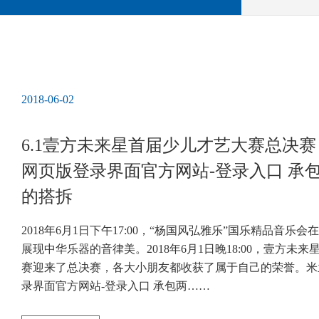
2018-06-02
6.1壹方未来星首届少儿才艺大赛总决
网页版登录界面官方网站-登录入口 承
的搭拆
2018年6月1日下午17:00，“杨国风弘雅乐”国乐精品音乐
展现中华乐器的音律美。2018年6月1日晚18:00，壹方未
赛迎来了总决赛，各大小朋友都收获了属于自己的荣誉。米
录界面官方网站-登录入口 承包两……